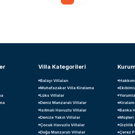
er
Villa Kategorileri
Kurum
Balayı Villaları
Hakkım
Muhafazakar Villa Kiralama
Ekibimi
ma
Lüks Villalar
Yorumla
ama
Deniz Manzaralı Villalar
Kiralam
Isıtmalı Havuzlu Villalar
Banka H
Denize Yakın Villalar
Müşteri
Çocuk Havuzlu Villalar
Gizlilik
Doğa Manzaralı Villalar
Çerez Po