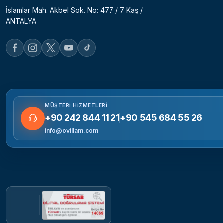
İslamlar Mah. Akbel Sok. No: 477 / 7 Kaş /
ANTALYA
MÜŞTERI HIZMETLERI
+90 242 844 11 21
+90 545 684 55 26
info@ovillam.com