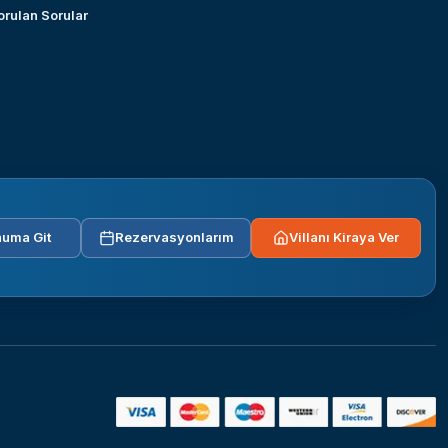
orulan Sorular
uma Git
Rezervasyonlarım
Villanı Kiraya Ver