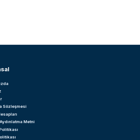
sal
ızda
z
r
a Sözleşmesi
esapları
 Aydınlatma Metni
 Politikası
litikası