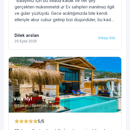
"
Balayımız için bu villada kaldık ve her şey
gerçekten mükemmeldi 🌿 Ev sahipleri inanılmaz ilgili
ve güler yüzlüydü. Gece acıktığımızda bile kendi
elleriyle abur cubur getirip bizi düşündüler, bu kadar
nazik bir jesti unutmak mümkün değil. Antalya’da
araba bulmakta zorlanmamıza rağmen bizim için
Dilek arslan
Villayı Gör
defalarca uğraşmaları, her konuda destek olmaları
20 Eylül 2025
çok kıymetliydi. Villa hem temiz hem de
fotoğraflardan çok daha güzel, huzurlu ve konforlu.
Kendimizi evimizde gibi hissettik. Gönül rahatlığıyla
herkese tavsiye ederiz; misafirperverlikleri ve ilgileri
için ev sahiplerine tekrar teşekkür ederiz 💛
"
Villa Nyl
Kalkan / Bezirgan / Ulugöl
5
/5