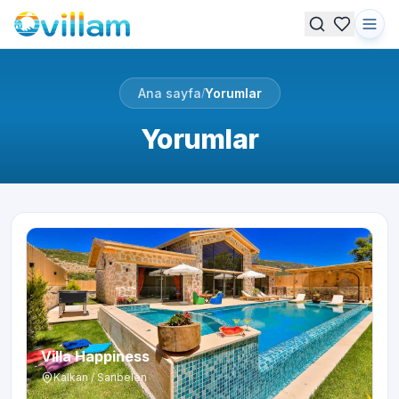
Ana sayfa
Yorumlar
/
Yorumlar
Villa Happiness
Kalkan / Sarıbelen