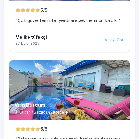
5
/5
"
Çok güzel temiz bir yerdi ailecek memnun kaldık
"
Melike tüfekçi
Villayı Gör
27 Eylül 2025
Villa Burcum
Kalkan / Bezirgan / Kördere
5
/5