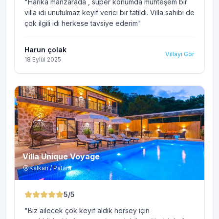
"
Harika manzarada , süper konumda muhteşem bir
villa idi unutulmaz keyif verici bir tatildi. Villa sahibi de
çok ilgili idi herkese tavsiye ederim
"
Harun çolak
Villayı Gör
18 Eylül 2025
Villa Unique Voyage
Kalkan / Patara
5
/5
"
Biz ailecek çok keyif aldık hersey için