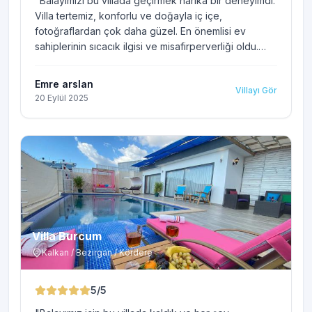
"
Balayımızı bu villada geçirmek harika bir deneyimdi.
Villa tertemiz, konforlu ve doğayla iç içe,
fotoğraflardan çok daha güzel. En önemlisi ev
sahiplerinin sıcacık ilgisi ve misafirperverliği oldu.
Her konuda yardımcı oldular.Rahat, huzurlu ve keyifli
bir tatil için gönül rahatlığıyla tavsiye ederiz.
"
Emre arslan
Villayı Gör
20 Eylül 2025
Villa Burcum
Kalkan / Bezirgan / Kördere
5
/5