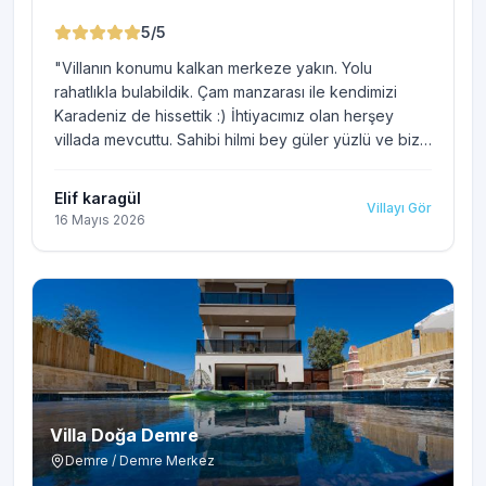
5
/5
"
Villanın konumu kalkan merkeze yakın. Yolu
rahatlıkla bulabildik. Çam manzarası ile kendimizi
Karadeniz de hissettik :) İhtiyacımız olan herşey
villada mevcuttu. Sahibi hilmi bey güler yüzlü ve bize
çevre konumlarda gezebileceğimiz yer önerileri
yaptı, ilgiliydi. Villanın muhafazakar oluşu güzeldi.
Elif karagül
Villayı Gör
Herşey kendimize özel olunca 10 günlük
16 Mayıs 2026
konaklamamızdan çok memnun kaldık. Şehir
hayatından arınıp böyle bir tatil yapmak bize çok iyi
geldi. Yakın çevreme öneride bulunacağım bir villa
idi. Gelecek sene tekrar konaklamak isteriz. Herşey
için teşekkürler Köy yumurtası jestinizde. gelecek
seneye de bekliyoruz, çok lezzetliydi :)
"
Villa Doğa Demre
Demre / Demre Merkez