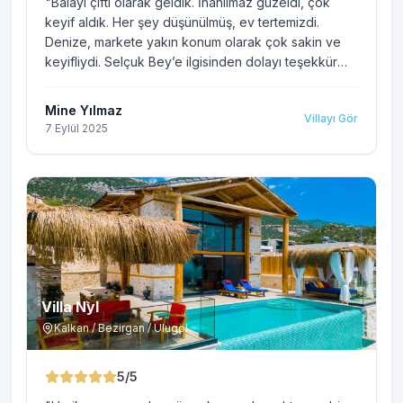
"
Balayı çifti olarak geldik. İnanılmaz güzeldi, çok
keyif aldık. Her şey düşünülmüş, ev tertemizdi.
Denize, markete yakın konum olarak çok sakin ve
keyifliydi. Selçuk Bey’e ilgisinden dolayı teşekkür
ederiz 🙏🏻🌸
"
Mine Yılmaz
Villayı Gör
7 Eylül 2025
Villa Nyl
Kalkan / Bezirgan / Ulugöl
5
/5