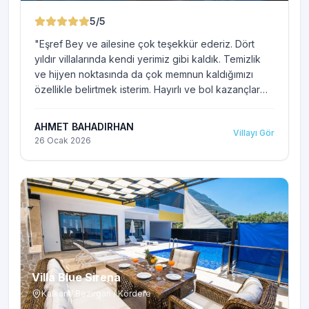
5
/5
"
Eşref Bey ve ailesine çok teşekkür ederiz. Dört
yıldır villalarında kendi yerimiz gibi kaldık. Temizlik
ve hijyen noktasında da çok memnun kaldığımızı
özellikle belirtmek isterim. Hayırlı ve bol kazançlar
diler, sağlıklı yaşam sürmelerini rabbimden niyaz
ederim.
"
AHMET BAHADIRHAN
Villayı Gör
26 Ocak 2026
Villa Blue Sirena
Kalkan / Bezirgan / Kördere