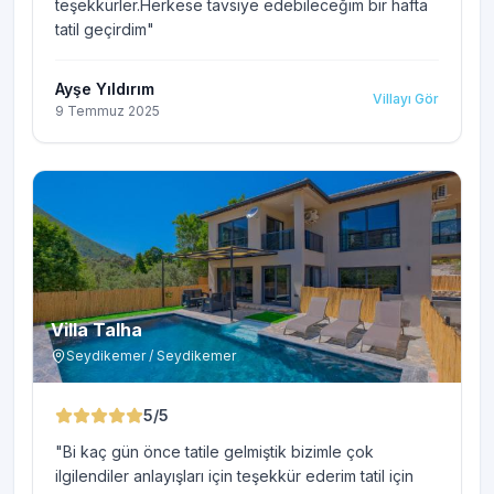
teşekkürler.Herkese tavsiye edebileceğim bir hafta
tatil geçirdim
"
Ayşe Yıldırım
Villayı Gör
9 Temmuz 2025
Villa Talha
Seydikemer / Seydikemer
5
/5
"
Bi kaç gün önce tatile gelmiştik bizimle çok
ilgilendiler anlayışları için teşekkür ederim tatil için