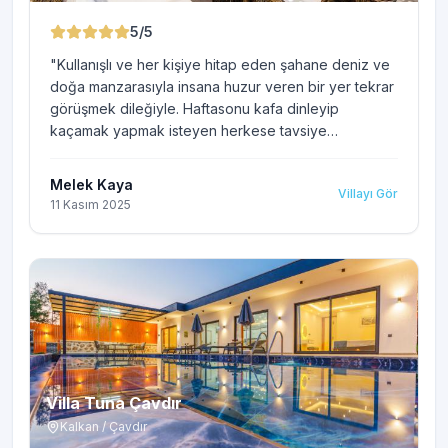
5
/5
"
Kullanışlı ve her kişiye hitap eden şahane deniz ve
doğa manzarasıyla insana huzur veren bir yer tekrar
görüşmek dileğiyle. Haftasonu kafa dinleyip
kaçamak yapmak isteyen herkese tavsiye
edeceğim. Emine hamıma da ilgisi için ayrıca
teşekkür ederiz
"
Melek Kaya
Villayı Gör
11 Kasım 2025
Villa Tuna Çavdır
Kalkan / Çavdır