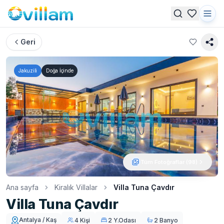
Geri
Jakuzili
Doğa İçinde
Tüm Fotoğraflar (
98
)
Ana sayfa
Kiralık Villalar
Villa Tuna Çavdır
Villa Tuna Çavdır
Antalya / Kaş
4 Kişi
2 Y.Odası
2 Banyo