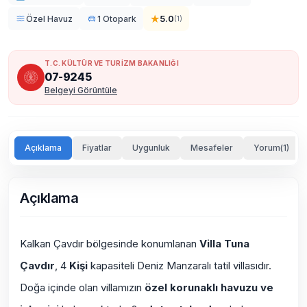
★
5.0
Özel Havuz
1 Otopark
(
1
)
T.C. KÜLTÜR VE TURİZM BAKANLIĞI
07-9245
Belgeyi Görüntüle
Açıklama
Fiyatlar
Uygunluk
Mesafeler
Yorum(1)
Açıklama
Kalkan Çavdır bölgesinde konumlanan
Villa Tuna
Çavdır
, 4
Kişi
kapasiteli Deniz Manzaralı tatil villasıdır.
Doğa içinde olan villamızın
özel korunaklı havuzu ve