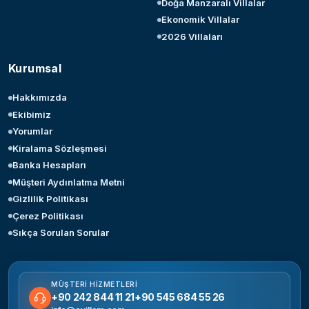
Doğa Manzaralı Villalar
Ekonomik Villalar
2026 Villaları
Kurumsal
Hakkımızda
Ekibimiz
Yorumlar
Kiralama Sözleşmesi
Banka Hesapları
Müşteri Aydınlatma Metni
Gizlilik Politikası
Çerez Politikası
Sıkça Sorulan Sorular
MÜŞTERI HIZMETLERI
+90 242 844 11 21
+90 545 684 55 26