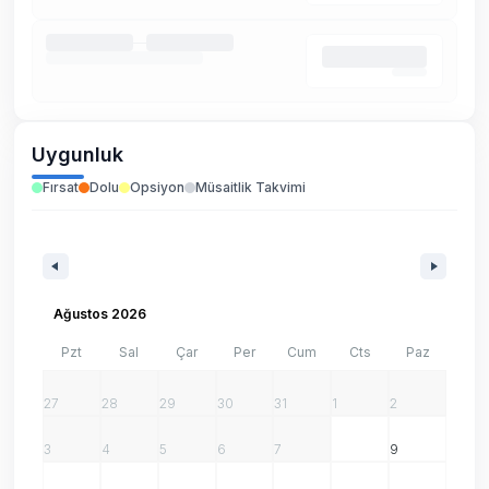
Uygunluk
Fırsat
Dolu
Opsiyon
Müsaitlik Takvimi
Ağustos 2026
Pzt
Sal
Çar
Per
Cum
Cts
Paz
27
28
29
30
31
1
2
3
4
5
6
7
8
9