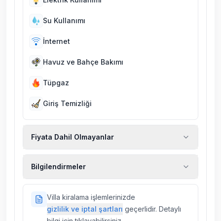
Su Kullanımı
İnternet
Havuz ve Bahçe Bakımı
Tüpgaz
Giriş Temizliği
Fiyata Dahil Olmayanlar
Ekstra temizlik, ekstra yeni çarşaf ve havlu,
Bilgilendirmeler
kiralık araç, rehberlik hizmetleri, sağlık vs.
sigortaları fiyatlara dahil değildir.
Doğa içerisinde konuma sahip olan tüm
Villa kiralama işlemlerinizde
villalarımızda düzenli olarak ilaçlama
gizlilik ve iptal şartları
geçerlidir. Detaylı
yapılmaktadır. Buna rağmen çevrede
bilgi için tıklayabilirsiniz.