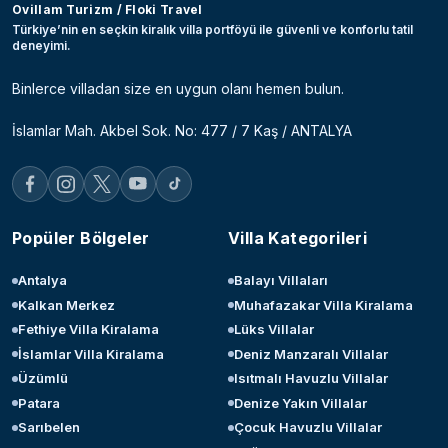
Ovillam Turizm / Floki Travel
Türkiye’nin en seçkin kiralık villa portföyü ile güvenli ve konforlu tatil
deneyimi.
Binlerce villadan size en uygun olanı hemen bulun.
İslamlar Mah. Akbel Sok. No: 477 / 7 Kaş / ANTALYA
Popüler Bölgeler
Villa Kategorileri
Antalya
Balayı Villaları
Kalkan Merkez
Muhafazakar Villa Kiralama
Fethiye Villa Kiralama
Lüks Villalar
İslamlar Villa Kiralama
Deniz Manzaralı Villalar
Üzümlü
Isıtmalı Havuzlu Villalar
Patara
Denize Yakın Villalar
Sarıbelen
Çocuk Havuzlu Villalar