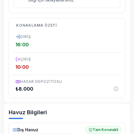
kelebek, böcek, sinek vs. bulunma ihtimali
vardır.
Villalarımızın bulunmuş olduğu bölgelerde
KONAKLAMA ÖZETI
dönemsel olarak altyapı çalışmaları
yapılabilmektedir. Bu çalışma nedeniyle yol
GIRIŞ
çalışması, elektrik ve su kesintileri
16:00
yaşanabilmektedir.
ÇIKIŞ
10:00
HASAR DEPOZITOSU
₺
8.000
Havuz Bilgileri
Dış Havuz
Tam Korunakli